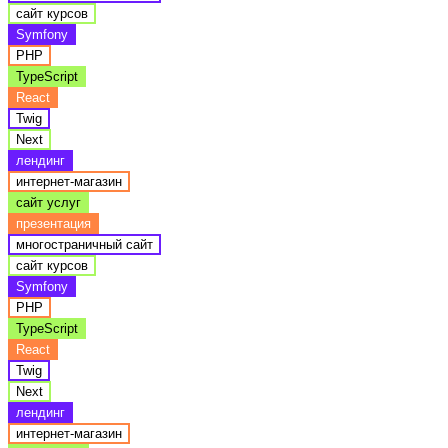
сайт курсов
Symfony
PHP
TypeScript
React
Twig
Next
лендинг
интернет-магазин
сайт услуг
презентация
многостраничный сайт
сайт курсов
Symfony
PHP
TypeScript
React
Twig
Next
лендинг
интернет-магазин