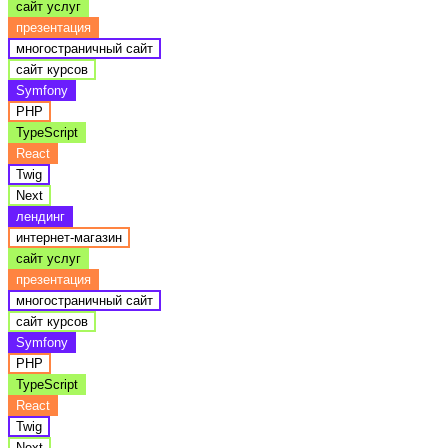
сайт услуг
презентация
многостраничный сайт
сайт курсов
Symfony
PHP
TypeScript
React
Twig
Next
лендинг
интернет-магазин
сайт услуг
презентация
многостраничный сайт
сайт курсов
Symfony
PHP
TypeScript
React
Twig
Next