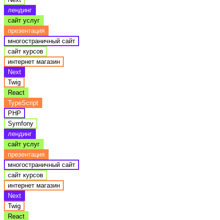
лендинг
сайт услуг
презентация
многостраничный сайт
сайт курсов
интернет магазин
Next
Twig
React
TypeScript
PHP
Symfony
лендинг
сайт услуг
презентация
многостраничный сайт
сайт курсов
интернет магазин
Next
Twig
React